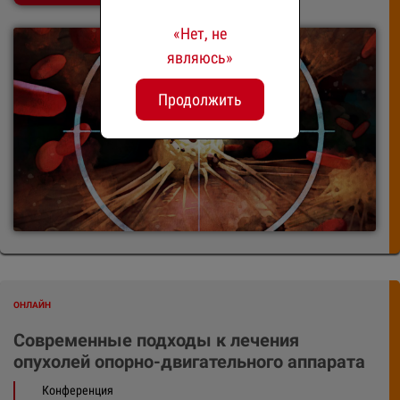
«Нет, не
являюcь»
Продолжить
ОНЛАЙН
Современные подходы к лечения
опухолей опорно-двигательного аппарата
Конференция