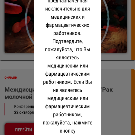
предназначенная
исключительно для
медицинских и
фармацевтических
работников.
Подтвердите,
пожалуйста, что Вы
являетесь
медицинским или
фармацевтическим
ОНЛАЙН
работником. Если Вы
Междисциплинарный консилиум "Рак
не являетесь
молочной железы"
медицинским или
фармацевтическим
Конференция
22 октября 2026
работником,
пожалуйста, нажмите
кнопку
ПЕРЕЙТИ →