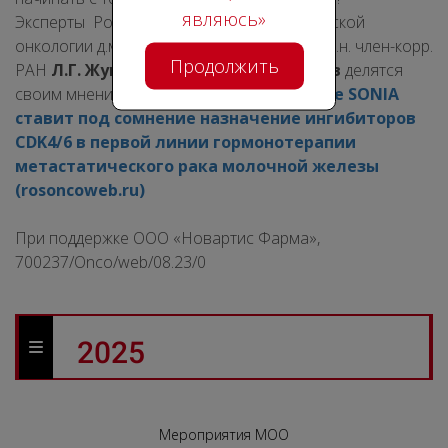
являюcь»
Эксперты Российского общества клинической
онкологии д.м.н. проф.
С.А. Тюляндин
, д.м.н. член-корр.
Продолжить
РАН
Л.Г. Жукова
и д.м.н. проф.
Н.В. Жуков
делятся
своим мнением – источник
Исследование SONIA
ставит под сомнение назначение ингибиторов
CDK4/6 в первой линии гормонотерапии
метастатического рака молочной железы
(rosoncoweb.ru)
При поддержке ООО «Новартис Фарма»,
700237/Onco/web/08.23/0
2025
Мероприятия МОО