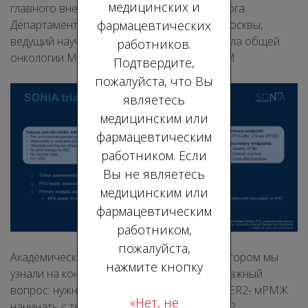
медицинских и
главного внештатного специалиста-онколога
фармацевтических
Департамента здравоохранения города Москвы,
ведущий научный сотрудник научного отдела общей
работников.
онкологии МКНЦ имени А.С. Логинова ДЗМ
Подтвердите,
пожалуйста, что Вы
являетесь
медицинским или
фармацевтическим
работником. Если
Вы не являетесь
медицинским или
фармацевтическим
работником,
пожалуйста,
Академическое исследование
SONIA
, о котором мы
нажмите кнопку
узнали на конгрессе ASCO 23, поднимает важный
вопрос: нужно ли всем пациентам с HR+ HER2- мРМЖ
«Нет, не
начинать с терапии ингибиторами CDK 4/6?