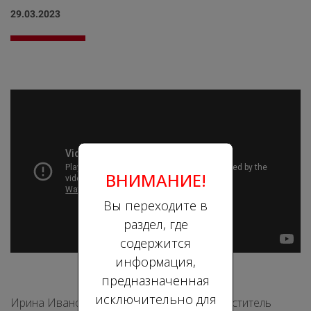
29.03.2023
ВНИМАНИЕ!
Вы переходите в
раздел, где
содержится
информация,
предназначенная
исключительно для
Ирина Ивановна Андреяшкина д.м.н., заместитель